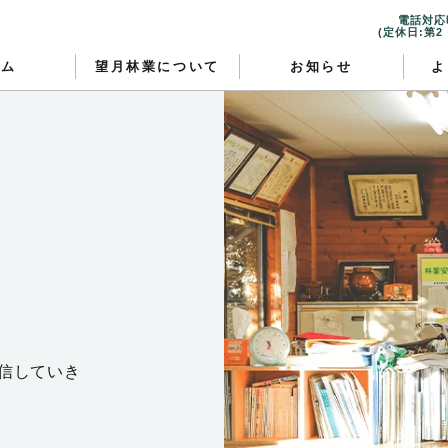
電話対応時
(定休日:第
ーム
望月林業について
お知らせ
よ
信していき