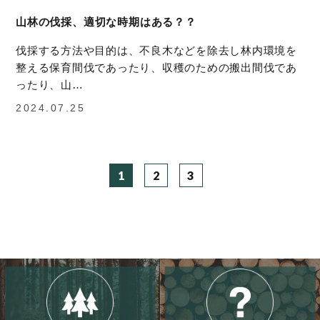
山林の伐採、適切な時期はある？？
伐採する方法や目的は、不良木などを除去し林内環境を
整える保育間伐であったり、収穫のための搬出間伐であ
ったり、山…
2024.07.25
投
1
2
3
稿
の
ペ
ー
ジ
送